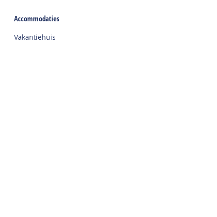
Accommodaties
Vakantiehuis
Groepsaccommodatie
Hotel
Camping
Chalet
Ingerichte tent
Vakantie met zorg
Welkom
Webshop
Reizen naar Harlingen
Auto of fiets huren op Terschelling