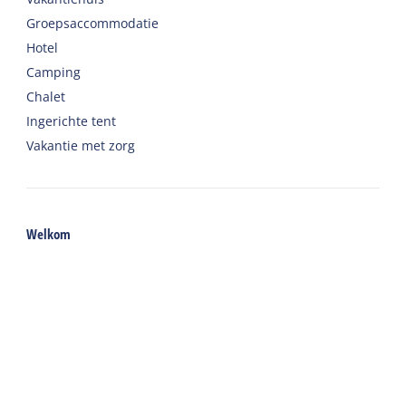
Groepsaccommodatie
Hotel
Camping
Chalet
Ingerichte tent
Vakantie met zorg
Welkom
Webshop
Reizen naar Harlingen
Auto of fiets huren op Terschelling
Belangrijke adressen op Terschelling