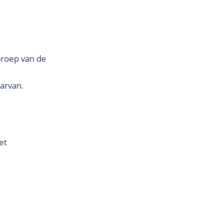
proep van de
arvan.
et