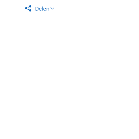
Delen
De zekerh