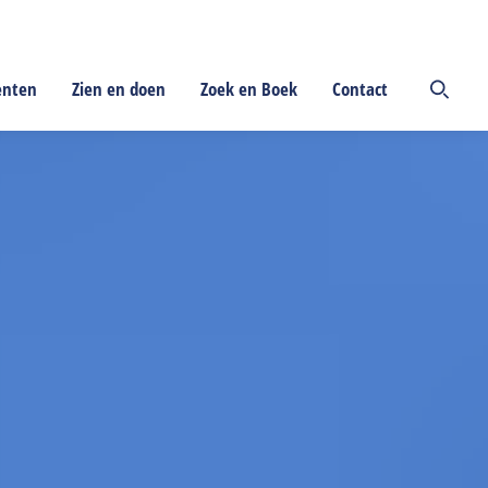
enten
Zien en doen
Zoek en Boek
Contact