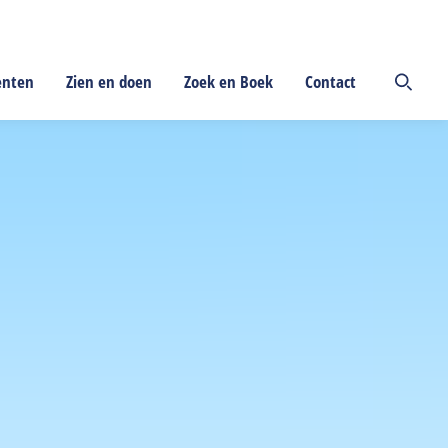
enten
Zien en doen
Zoek en Boek
Contact