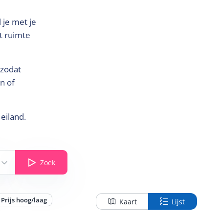
 je met je
t ruimte
 zodat
n of
eiland.
Zoek
Prijs hoog/laag
Kaart
Lijst