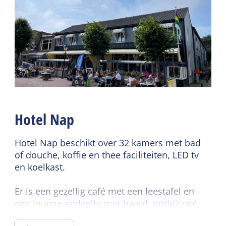
grond
Gedeelde faciliteiten
Centrale verwarming
Ontbijtbuffet
Rookvrij
Wifi gedeeld
Dekbedden
Restaurant
Cafe / bar
Horecaterras
Lees meer
Hotel Nap
Hotel Nap beschikt over 32 kamers met bad
of douche, koffie en thee faciliteiten, LED tv
en koelkast.
Er is een gezellig café met een leestafel en
een lounge-gedeelte met haard, ontbijtzaal,
geheel vernieuwd terras aan het