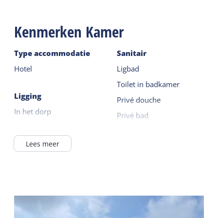
Kenmerken Kamer
Type accommodatie
Sanitair
Hotel
Ligbad
Toilet in badkamer
Ligging
Privé douche
In het dorp
Privé bad
Verzorging
Apparatuur
Lees meer
Kamer met ontbijt
Nederlandse TV zenders
Koffie / thee faciliteiten
Duitse TV zenders
Koelkast zonder vriesvak
Algemeen
Televisie
Slaapkamer begane