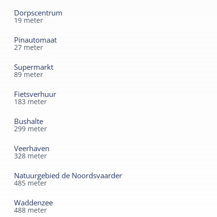
Brandaris in het hart van het dorp West Terschelling, 3
Dorpscentrum
19
meter
loopminuten vanaf de aankomst veerboot.
Pinautomaat
27
meter
Supermarkt
89
meter
Fietsverhuur
183
meter
Bushalte
299
meter
Veerhaven
328
meter
Natuurgebied de Noordsvaarder
485
meter
Waddenzee
488
meter