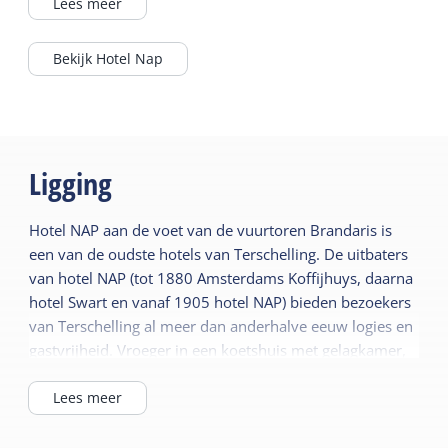
Brandarisplein en een solarium.
Lees meer
Door het gehele hotel en op het terras kun je
Bekijk Hotel Nap
gebruik maken van uitstekend gratis WIFI.
Bovendien is er een gastencomputer met
eveneens gratis internet beschikbaar voor de
hotelgasten.
Ligging
Het hotel (1 verdieping) heeft geen lift, wel
zijn er een vijftal kamers op de begane grond.
Hotel NAP aan de voet van de vuurtoren Brandaris is
Naast het hotel (4m. maar met eigen ingang)
een van de oudste hotels van Terschelling. De uitbaters
is het bijgebouw.
van hotel NAP (tot 1880 Amsterdams Koffijhuys, daarna
hotel Swart en vanaf 1905 hotel NAP) bieden bezoekers
van Terschelling al meer dan anderhalve eeuw logies en
gastvrijheid. Vroeger in een koetshuis met gelagkamer,
stallen en enkele kamers, tegenwoordig met wat meer
comfort.
Lees meer
Hotel NAP staat aan het plein rond de vuurtoren