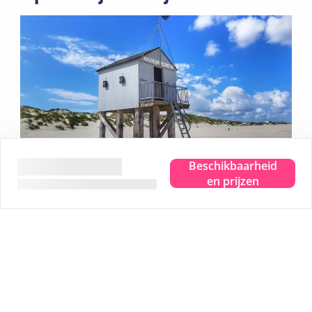
Beschikbaarheid
en prijzen
Beleef het ware eilandgevoel.
Waar je ook bent, je proeft, ziet, hoort, ruikt en voelt de
zee. Even helemaal weg en dat pure eilandgevoel
beleven. Dat is Terschelling. Je hoofd leeg laten waaien
en plek maken voor nieuwe herinneringen. Je helemaal
onderdompelen in dat ware eilandgevoel.
Wij geven je graag 5 leuke tips: