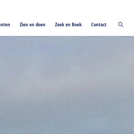
enten
Zien en doen
Zoek en Boek
Contact