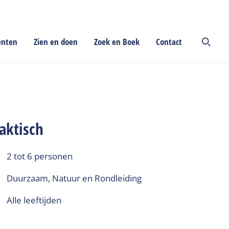
enten
Zien en doen
Zoek en Boek
Contact
aktisch
2 tot 6 personen
Duurzaam, Natuur en Rondleiding
alle leeftijden