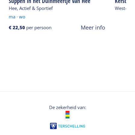
Suppen in het Duinmeertje van Hee
Kerstwan
Hee, Actief & Sportief
West-Ters
ma
·
wo
Meer info
€ 22,50
per persoon
De zekerheid van: