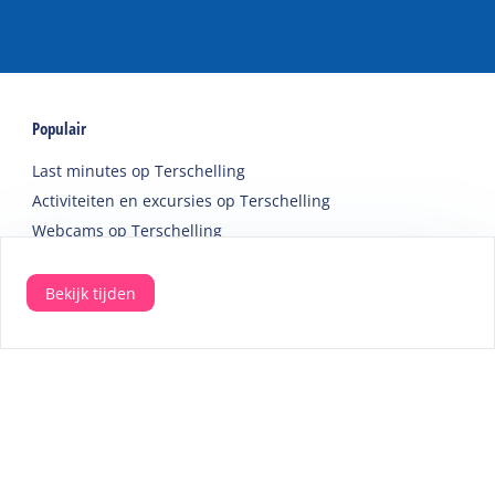
Populair
Last minutes op Terschelling
Activiteiten en excursies op Terschelling
Webcams op Terschelling
Schoolvakanties
Overnachten tijdens Oerol
Bekijk tijden
Accommodaties
Vakantiehuis
Groepsaccommodatie