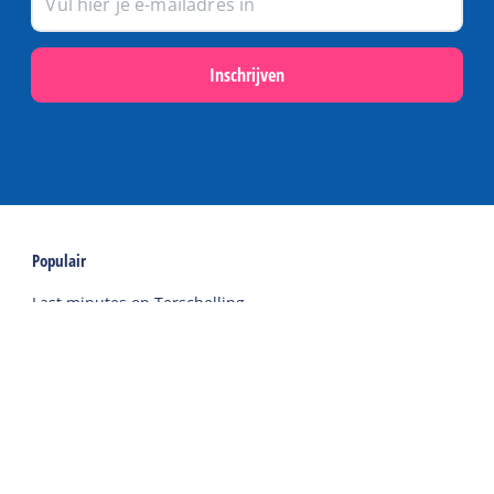
Inschrijven
Populair
Last minutes op Terschelling
Activiteiten en excursies op Terschelling
Webcams op Terschelling
Schoolvakanties
Overnachten tijdens Oerol