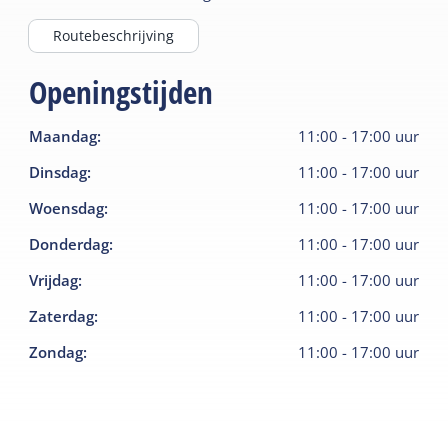
Multifunctionele belevingszaal
Routebeschrijving
De grote belevingszaal biedt ruimte aan wisselende
digitale exposities en indrukwekkende
Openingstijden
driedimensionale projecties over de geschiedenis,
cultuur en natuur van Terschelling en de
Maandag
:
11:00
-
17:00
uur
Waddenzee. Buiten het hoogseizoen wordt de
Dinsdag
:
11:00
-
17:00
uur
ruimte gebruikt voor congressen, lezingen,
Woensdag
:
11:00
-
17:00
uur
voorstellingen en andere bijeenkomsten.
Donderdag
:
11:00
-
17:00
uur
Ontdekken, beleven en verbinden
Vrijdag
:
11:00
-
17:00
uur
De Tonnenloods is een plek waar verwondering,
Zaterdag
:
11:00
-
17:00
uur
kennis en ontmoeting samenkomen. Een plek die
bezoekers inspireert om de Waddenzee en
Zondag
:
11:00
-
17:00
uur
Terschelling beter te begrijpen, te beleven en te
waarderen.