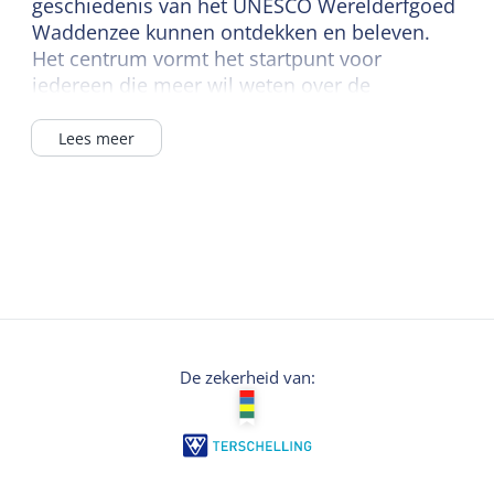
geschiedenis van het UNESCO Werelderfgoed
Waddenzee kunnen ontdekken en beleven.
Het centrum vormt het startpunt voor
iedereen die meer wil weten over de
bijzondere waarden van de Waddenzee en het
eiland.
Lees meer
Bezoekers kunnen hier terecht voor
informatie, educatieve activiteiten,
audiovisuele presentaties en culturele
evenementen. De Tonnenloods brengt
bewoners, bezoekers, organisaties en
ondernemers samen rondom de rijke natuur,
cultuur en historie van Terschelling.
De zekerheid van:
Waddenzee Experience
In de Waddenzee Experience worden
bezoekers meegenomen in de schoonheid
van het UNESCO Werelderfgoed Waddenzee