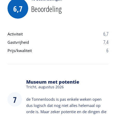
Tickets zijn ook ter plaatse verkrijgbaar.
6,7
Beoordeling
Eilanders krijgen op vertoon van de bootpas
het eilandertarief.
In de Tonnenloods is een invalidetoilet
6,7
Activiteit
aanwezig.
7,4
Gastvrijheid
Honden zijn toegestaan. Uitgezonderd de 360
6
Prijs/kwaliteit
beleving in De Smederij.
Museum met potentie
Tricht,
augustus 2026
7
de Tonnenloods is pas enkele weken open
dus logisch dat nog niet alles helemaal op
orde is. Maar zeker potentie en de dingen die