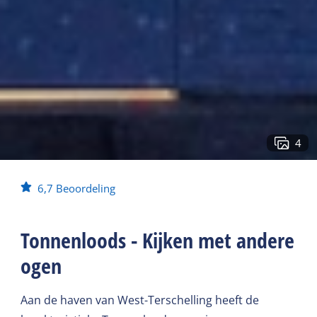
4
6,7
Beoordeling
Tonnenloods - Kijken met andere
ogen
Aan de haven van West-Terschelling heeft de