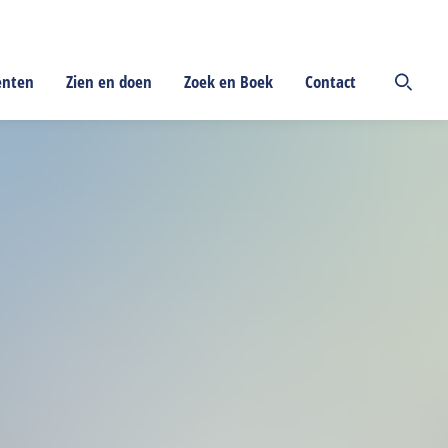
enten
Zien en doen
Zoek en Boek
Contact