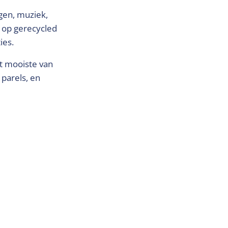
gen, muziek,
l op gerecycled
ies.
t mooiste van
 parels, en