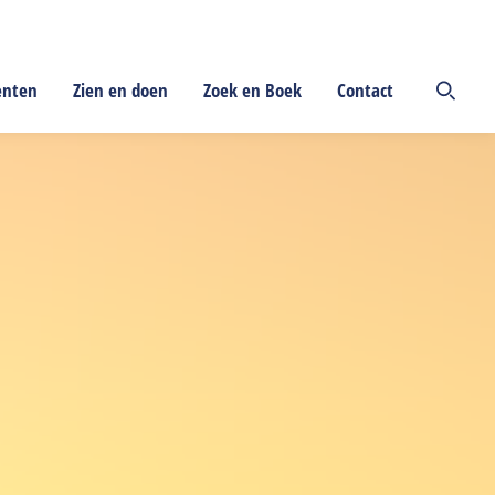
enten
Zien en doen
Zoek en Boek
Contact