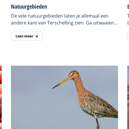
Natuurgebieden
De vele natuurgebieden laten je allemaal een
andere kant van Terschelling zien. Ga uitwaaien
tijdens een wandeling of ga op excursie naar de
Boschplaat.
Lees meer