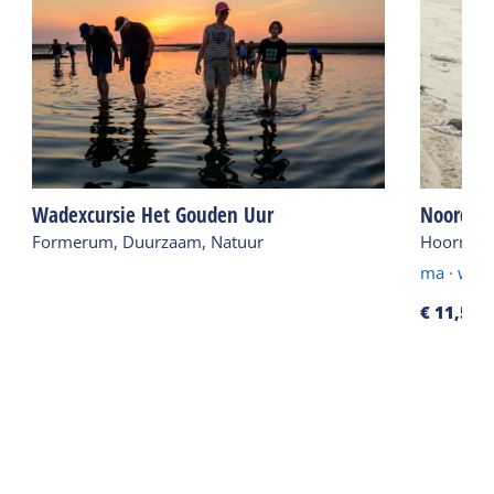
Wadexcursie Het Gouden Uur
Noordzee
Formerum, Duurzaam, Natuur
Hoorn, Ac
ma
·
wo -
€ 11,50
p